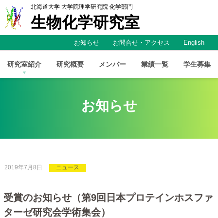
北海道大学
大学院理学研究院
化学部門
生物化学研究室
お知らせ
お問合せ・アクセス
English
研究室紹介
研究概要
メンバー
業績一覧
学生募集
お知らせ
2019年7月8日
ニュース
受賞のお
知らせ
（第
9
回日本
プロテインホスファ
ターゼ
研究会学術集会）