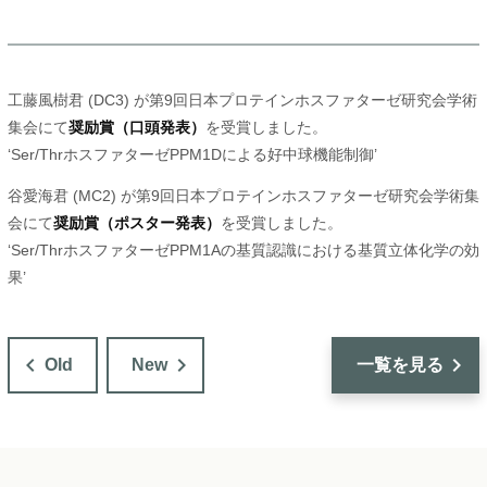
工藤風樹君 (DC3) が第9回日本プロテインホスファターゼ研究会学術
集会にて
奨励賞（口頭発表）
を受賞しました。
‘Ser/ThrホスファターゼPPM1Dによる好中球機能制御’
谷愛海君 (MC2) が第9回日本プロテインホスファターゼ研究会学術集
会にて
奨励賞（ポスター発表）
を受賞しました。
‘Ser/ThrホスファターゼPPM1Aの基質認識における基質立体化学の効
果’
投
稿
Old
New
一覧を見る
ナ
ビ
ゲ
ー
シ
ョ
ン