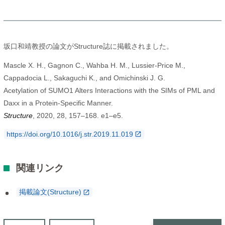
坂口和靖教授の論文がStructure誌に掲載されました。
Mascle X. H., Gagnon C., Wahba H. M., Lussier-Price M.,
Cappadocia L., Sakaguchi K., and Omichinski J. G.
Acetylation of SUMO1 Alters Interactions with the SIMs of PML and
Daxx in a Protein-Specific Manner.
Structure
, 2020, 28, 157–168. e1–e5.
https://doi.org/10.1016/j.str.2019.11.019
関連リンク
掲載論文(Structure)
投