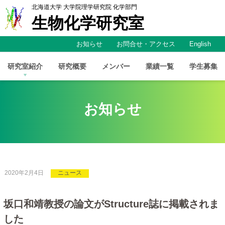
北海道大学
大学院理学研究院
化学部門
生物化学研究室
お知らせ
お問合せ・アクセス
English
研究室紹介
研究概要
メンバー
業績一覧
学生募集
お知らせ
2020年2月4日
ニュース
坂口和靖教授の
論文が
Structure
誌に
掲載されま
した