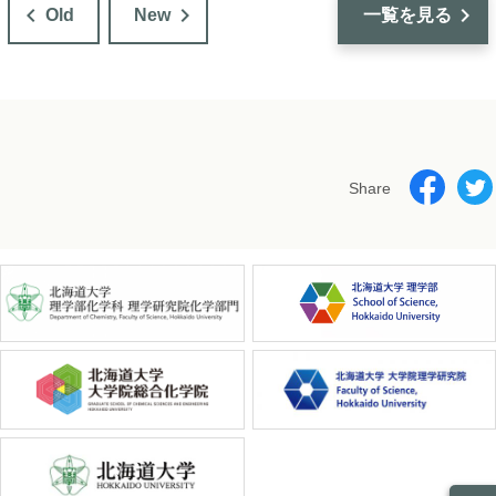
稿
Old
New
一覧を見る
ナ
ビ
ゲ
ー
シ
ョ
ン
Share